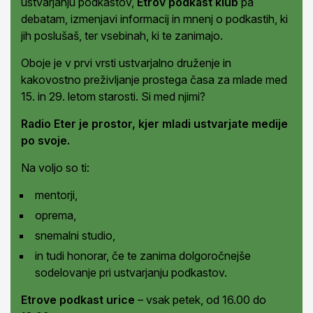
ustvarjanju podkastov,
Etrov podkast klub
pa
debatam, izmenjavi informacij in mnenj o podkastih, ki
jih poslušaš, ter vsebinah, ki te zanimajo.
Oboje je v prvi vrsti ustvarjalno druženje in
kakovostno preživljanje prostega časa za mlade med
15. in 29. letom starosti. Si med njimi?
Radio Eter je prostor, kjer mladi ustvarjate medije
po svoje.
Na voljo so ti:
mentorji,
oprema,
snemalni studio,
in tudi honorar, če te zanima dolgoročnejše
sodelovanje pri ustvarjanju podkastov.
Etrove podkast urice
– vsak petek, od 16.00 do