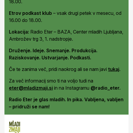
18.00.
Etrov podkast klub
– vsak drugi petek v mesecu, od
16.00 do 18.00.
Lokacija:
Radio Eter – BAZA, Center mladih Ljubljana,
Ambrožev trg 3, 1. nadstropje.
Dru
ženje. Ideje. Snemanje. Produkcija.
Raziskovanje. Ustvarjanje. Podkasti.
Če te zanima več, pridi naokrog ali se nam javi
tukaj
.
Za več informacij smo ti na voljo tudi na
eter@mladizmaji.si
in na Instagramu
@radio_eter.
Radio Eter je glas mladih. In pika. Vabljena, vabljen
– pridruži se nam!