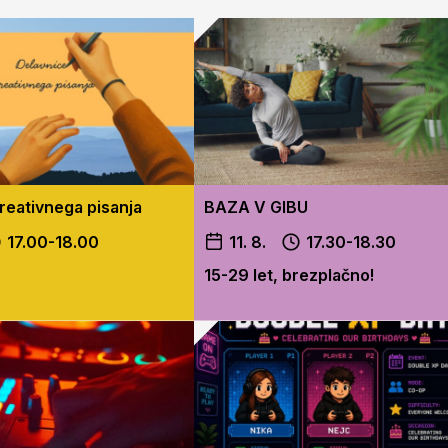
reativnega pisanja
BAZA V GIBU
17.00-18.00
11. 8.
17.30-18.30
15-29 let, brezplačno!