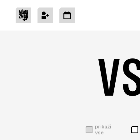
Pojdi k Mladim zmajem
Pridruži se
Poglej program
VS
prikaži
vse