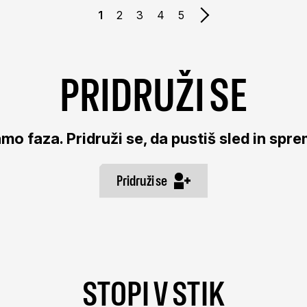
Naslednja stran
1
2
3
4
5
PRIDRUŽI SE
mo faza. Pridruži se, da pustiš sled in spre
Pridruži se
STOPI V STIK