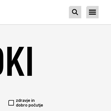
Išči po straneh
Odpri men
DKI
zdravje in
dobro počutje