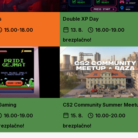
s
Double XP Day
15.00-18.00
13. 8.
16.00-19.00
brezplačno!
Gaming
CS2 Community Summer Meet
16.00-19.00
15. 8.
10.00-20.00
brezplačno!
brezplačno!