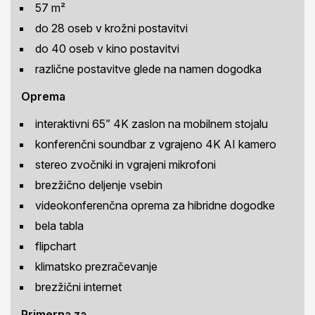
57 m²
do 28 oseb v krožni postavitvi
do 40 oseb v kino postavitvi
različne postavitve glede na namen dogodka
Oprema
interaktivni 65” 4K zaslon na mobilnem stojalu
konferenčni soundbar z vgrajeno 4K AI kamero
stereo zvočniki in vgrajeni mikrofoni
brezžično deljenje vsebin
videokonferenčna oprema za hibridne dogodke
bela tabla
flipchart
klimatsko prezračevanje
brezžični internet
Primerna za