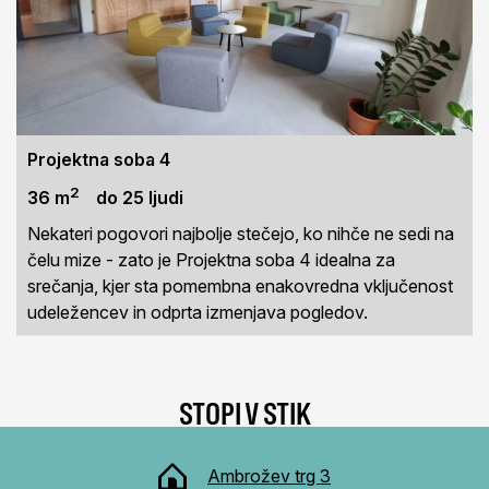
Projektna soba 4
2
36 m
do 25 ljudi
Nekateri pogovori najbolje stečejo, ko nihče ne sedi na
čelu mize - zato je Projektna soba 4 idealna za
srečanja, kjer sta pomembna enakovredna vključenost
udeležencev in odprta izmenjava pogledov.
STOPI V STIK
Ambrožev trg 3