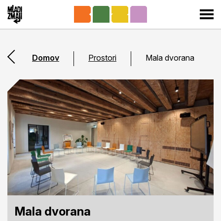
Pojdi k Mladim zmajem
Odp
Domov
Prostori
Mala dvorana
Pojdi en nivo višje
Mala dvorana