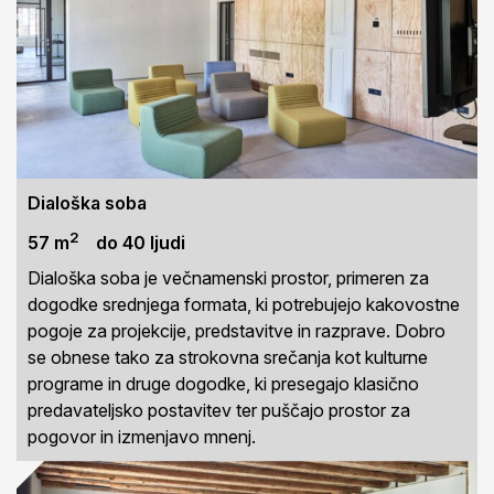
Dialoška soba
2
57 m
do 40 ljudi
Dialoška soba je večnamenski prostor, primeren za
dogodke srednjega formata, ki potrebujejo kakovostne
pogoje za projekcije, predstavitve in razprave. Dobro
se obnese tako za strokovna srečanja kot kulturne
programe in druge dogodke, ki presegajo klasično
predavateljsko postavitev ter puščajo prostor za
pogovor in izmenjavo mnenj.