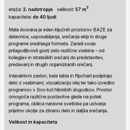
2
etaža:
2. nadstropje
velikost:
57 m
kapaciteta:
do 40 ljudi
Mala dvorana je eden ključnih prostorov BAZE za
delavnice, usposabljanja, srečanja ekip in druge
programe srednjega formata. Zaradi svoje
prilagodljivosti gosti zelo različne vsebine – od
kolegijev in strateških srečanj do predstavitev,
predavanj in drugih organiziranih srečanj.
Interaktivni zaslon, bela tabla in flipchart podpirajo
delo z vsebinami, vizualizacijo idej ter tako izvedbo
programov v živo kot hibridnih dogodkov. Prostor
omogoča različne postavitve glede na potek
programa, obilica naravne svetlobe pa ustvarja
prijetno okolje za zbrano delo in daljša srečanja.
Velikost in kapaciteta