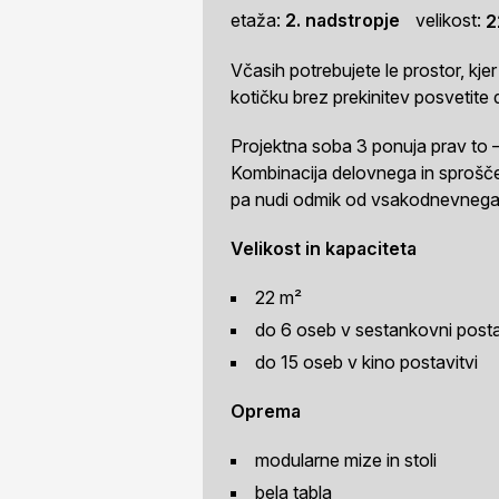
etaža:
2. nadstropje
velikost:
2
Včasih potrebujete le prostor, kj
kotičku brez prekinitev posvetite 
Projektna soba 3 ponuja prav to –
Kombinacija delovnega in sprošč
pa nudi odmik od vsakodnevnega 
Velikost in kapaciteta
22 m²
do 6 oseb v sestankovni posta
do 15 oseb v kino postavitvi
Oprema
modularne mize in stoli
bela tabla