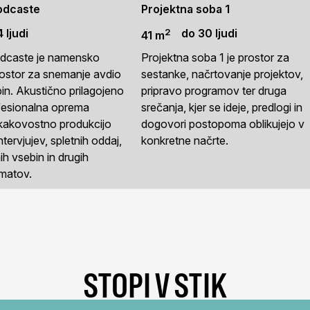
odcaste
Projektna soba 1
2
 ljudi
do 30 ljudi
41 m
odcaste je namensko
Projektna soba 1 je prostor za
ostor za snemanje avdio
sestanke, načrtovanje projektov,
bin. Akustično prilagojeno
pripravo programov ter druga
ofesionalna oprema
srečanja, kjer se ideje, predlogi in
akovostno produkcijo
dogovori postopoma oblikujejo v
tervjujev, spletnih oddaj,
konkretne načrte.
ih vsebin in drugih
matov.
STOPI V STIK