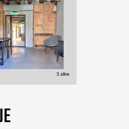
3 slike
JE