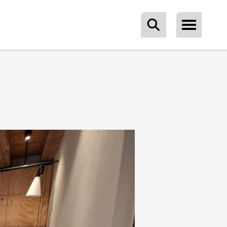
Išči po straneh
Odpri men