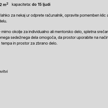
2
kapaciteta:
do 15 ljudi
2 m
er lahko za nekaj ur odprete računalnik, opravite pomemben kli
delu.
 mirno okolje za individualno ali mentorsko delo, spletna sreča
enega sedežnega dela omogoča, da prostor uporabite na način,
tempa in prostor za zbrano delo.
vitvi