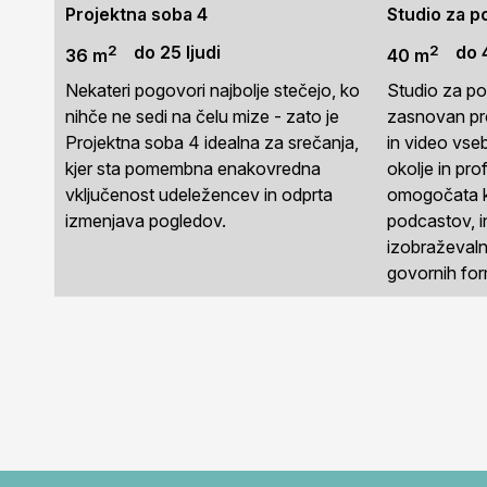
Projektna soba 4
Studio za p
2
2
do 25 ljudi
do 4
36 m
40 m
Nekateri pogovori najbolje stečejo, ko
Studio za p
nihče ne sedi na čelu mize - zato je
zasnovan pr
Projektna soba 4 idealna za srečanja,
in video vse
kjer sta pomembna enakovredna
okolje in pr
vključenost udeležencev in odprta
omogočata k
izmenjava pogledov.
podcastov, in
izobraževaln
govornih for