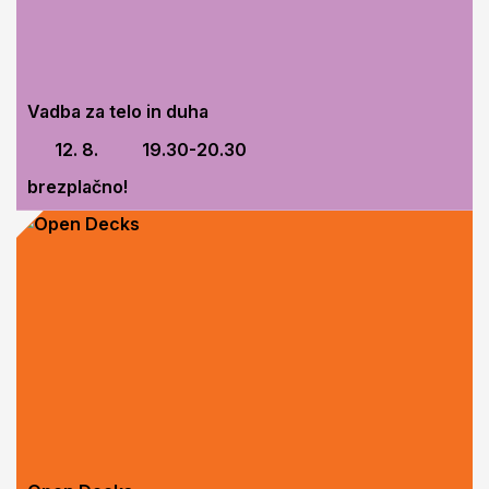
Vadba za telo in duha
12. 8.
19.30-20.30
brezplačno!