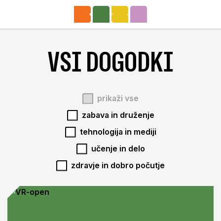
Pojdi k Mladim zmajem
Odp
VSI DOGODKI
prikaži
vse
zabava
in druženje
tehnologija
in mediji
učenje
in delo
zdravje in
dobro počutje