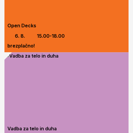
Open Decks
6. 8.
15.00-18.00
brezplačno!
Vadba za telo in duha