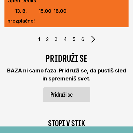
Open Decks
13. 8.
15.00-18.00
brezplačno!
Naslednja stran
1
2
3
4
5
6
PRIDRUŽI SE
BAZA ni samo faza. Pridruži se, da pustiš sled
in spremeniš svet.
Pridruži se
STOPI V STIK