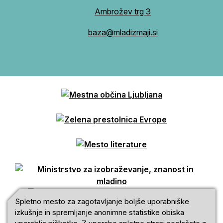
Ambrožev trg 3
baza@mladizmaji.si
Spletno mesto za zagotavljanje boljše uporabniške
izkušnje in spremljanje anonimne statistike obiska