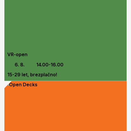
VR-open
6. 8.
14.00-16.00
15-29 let, brezplačno!