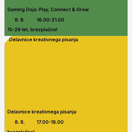
Gaming Dojo: Play, Connect & Grow
8. 8.
16.00-21.00
15-29 let, brezplačno!
Delavnice kreativnega pisanja
8. 8.
17.00-18.00
brezplačno!