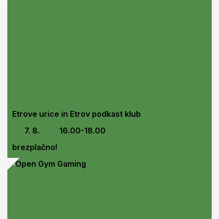
Etrove urice in Etrov podkast klub
7. 8.
16.00-18.00
brezplačno!