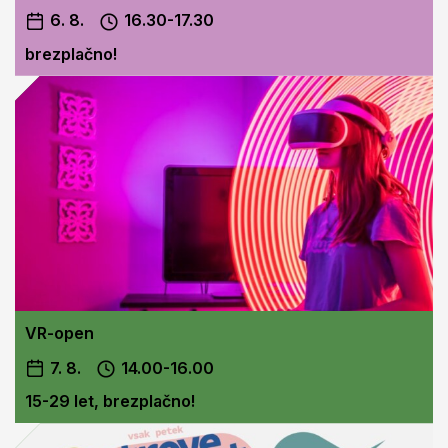
6. 8.
16.30-17.30
brezplačno!
VR-open
7. 8.
14.00-16.00
15-29 let, brezplačno!