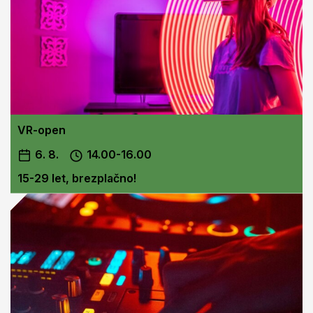
VR-open
6. 8.
14.00-16.00
15-29 let, brezplačno!