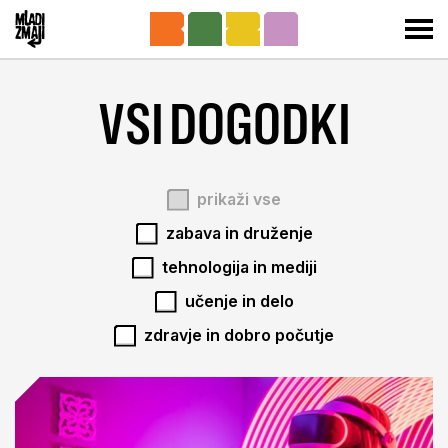
Pojdi k Mladim zmajem
Odp
VSI DOGODKI
prikaži
vse
zabava
in druženje
tehnologija
in mediji
učenje
in delo
zdravje in
dobro počutje