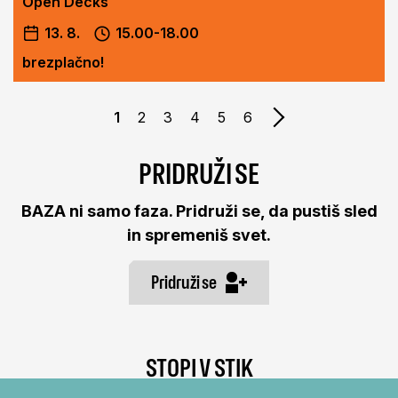
Open Decks
13. 8.
15.00-18.00
brezplačno!
Naslednja stran
1
2
3
4
5
6
PRIDRUŽI SE
BAZA ni samo faza. Pridruži se, da pustiš sled
in spremeniš svet.
Pridruži se
STOPI V STIK