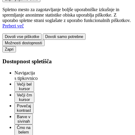
Spletno mesto za zagotavljanje boljše uporabniške izkušnje in
spremljanje anonimne statistike obiska uporablja piškotke. Z
uporabo spletne strani soglašate z uporabo funkcionalnih piškotkov.
Preberi več
Dovoli vse piškotke
Dovoli samo potrebne
Možnosti dostopnosti
Zapri
Dostopnost spletišča
Navigacija
s tipkovnico
Večji bel
kursor
Večji črn
kursor
Povečaj
kontrast
Barve v
sivinah
Črno na
belem