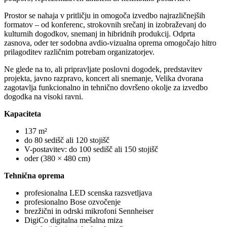
Prostor se nahaja v pritličju in omogoča izvedbo najrazličnejših
formatov – od konferenc, strokovnih srečanj in izobraževanj do
kulturnih dogodkov, snemanj in hibridnih produkcij. Odprta
zasnova, oder ter sodobna avdio-vizualna oprema omogočajo hitro
prilagoditev različnim potrebam organizatorjev.
Ne glede na to, ali pripravljate poslovni dogodek, predstavitev
projekta, javno razpravo, koncert ali snemanje, Velika dvorana
zagotavlja funkcionalno in tehnično dovršeno okolje za izvedbo
dogodka na visoki ravni.
Kapaciteta
137 m²
do 80 sedišč ali 120 stojišč
V-postavitev: do 100 sedišč ali 150 stojišč
oder (380 × 480 cm)
Tehnična oprema
profesionalna LED scenska razsvetljava
profesionalno Bose ozvočenje
brezžični in odrski mikrofoni Sennheiser
DigiCo digitalna mešalna miza