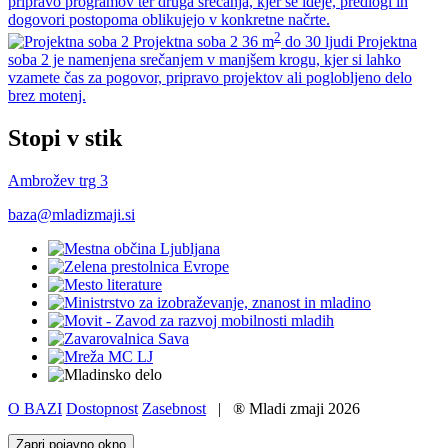
pripravo programov ter druga srečanja, kjer se ideje, predlogi in
dogovori postopoma oblikujejo v konkretne načrte.
2
Projektna soba 2
36 m
do 30 ljudi
Projektna
soba 2 je namenjena srečanjem v manjšem krogu, kjer si lahko
vzamete čas za pogovor, pripravo projektov ali poglobljeno delo
brez motenj.
Stopi v stik
Ambrožev trg 3
baza@mladizmaji.si
O BAZI
Dostopnost
Zasebnost
|
® Mladi zmaji 2026
Zapri pojavno okno