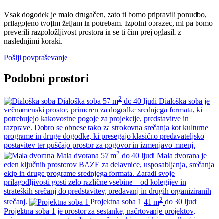
Vsak dogodek je malo drugačen, zato ti bomo pripravili ponudbo,
prilagojeno tvojim željam in potrebam. Izpolni obrazec, mi pa bomo
preverili razpoložljivost prostora in se ti čim prej oglasili z
naslednjimi koraki.
Pošlji povpraševanje
Podobni prostori
2
Dialoška soba
57 m
do 40 ljudi
Dialoška soba je
večnamenski prostor, primeren za dogodke srednjega formata, ki
potrebujejo kakovostne pogoje za projekcije, predstavitve in
razprave. Dobro se obnese tako za strokovna srečanja kot kulturne
programe in druge dogodke, ki presegajo klasično predavateljsko
postavitev ter puščajo prostor za pogovor in izmenjavo mnenj.
2
Mala dvorana
57 m
do 40 ljudi
Mala dvorana je
eden ključnih prostorov BAZE za delavnice, usposabljanja, srečanja
ekip in druge programe srednjega formata. Zaradi svoje
prilagodljivosti gosti zelo različne vsebine – od kolegijev in
strateških srečanj do predstavitev, predavanj in drugih organiziranih
2
srečanj.
Projektna soba 1
41 m
do 30 ljudi
Projektna soba 1 je prostor za sestanke, načrtovanje projektov,