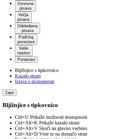
Osnovna
pisava
Večja
pisava
Odebeljena
pisava
Podčrtaj
povezave
Veliki
naslovi
Ponastavi
Bljižnjice s tipkovnico
Kazalo strani
Izjava o dostopnosti
Zapri
Bljižnjice s tipkovnico
Ctrl+U
Prikaže možnosti dostopnosti
Ctrl+Alt+K
Prikaže kazalo strani
Ctrl+Alt+V
Skoči na glavno vsebino
Ctrl+Alt+D
Vrne se na domačo stran