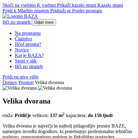
Skoči na vsebino
K vsebini
Prikaži kazalo strani
Kazalo strani
Pojdi k Mladim zmajem
Pridruži se
Poglej program
Išči po straneh
Odpri meni
Na programu
Članstvo
Iščeš prostor?
Novice
Kaj je BAZA?
Stopi v stik
Išči po straneh
Pojdi en nivo višje
Domov
Prostori
Velika dvorana
Velika dvorana
2
etaža:
Pritličje
velikost:
137 m
kapaciteta:
do 150 ljudi
Velika dvorana je največji in najbolj prilagodljiv prostor BAZE,
namenjen izvedbi dogodkov, ki potrebujejo profesionalno tehnično
podporo, reprezentativen ambient in fleksibilno postavitev.